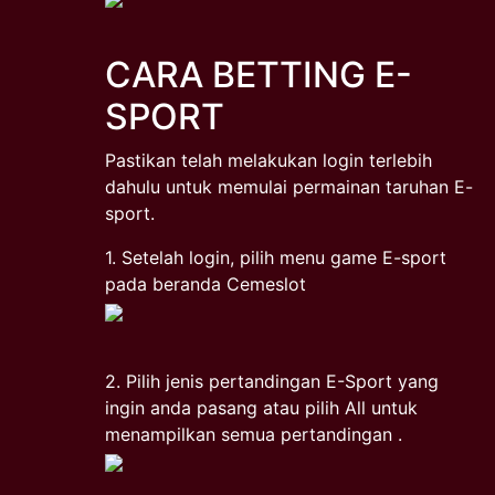
CARA BETTING E-
SPORT
Pastikan telah melakukan login terlebih
dahulu untuk memulai permainan taruhan E-
sport.
1. Setelah login, pilih menu game E-sport
pada beranda Cemeslot
2. Pilih jenis pertandingan E-Sport yang
ingin anda pasang atau pilih All untuk
menampilkan semua pertandingan .