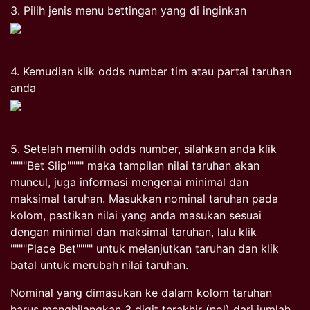
3. Pilih jenis menu bettingan yang di inginkan
4. Kemudian klik odds number tim atau partai taruhan
anda
5. Setelah memilih odds number, silahkan anda klik
""""Bet Slip"""" maka tampilan nilai taruhan akan
muncul, juga informasi mengenai minimal dan
maksimal taruhan. Masukkan nominal taruhan pada
kolom, pastikan nilai yang anda masukan sesuai
dengan minimal dan maksimal taruhan, lalu klik
""""Place Bet"""" untuk melanjutkan taruhan dan klik
batal untuk merubah nilai taruhan.
Nominal yang dimasukan ke dalam kolom taruhan
harus menghilangkan 3 digit terakhir (nol) dari jumlah