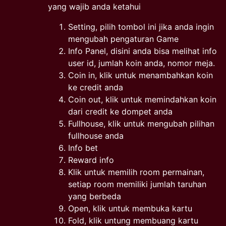
yang wajib anda ketahui
Setting, pilih tombol ini jika anda ingin
mengubah pengaturan Game
Info Panel, disini anda bisa melihat info
user id, jumlah koin anda, nomor meja.
Coin in, klik untuk menambahkan koin
ke credit anda
Coin out, klik untuk memindahkan koin
dari credit ke dompet anda
Fullhouse, klik untuk mengubah pilihan
fullhouse anda
Info bet
Reward info
Klik untuk memilih room permainan,
setiap room memiliki jumlah taruhan
yang berbeda
Open, klik untuk membuka kartu
Fold, klik untung membuang kartu