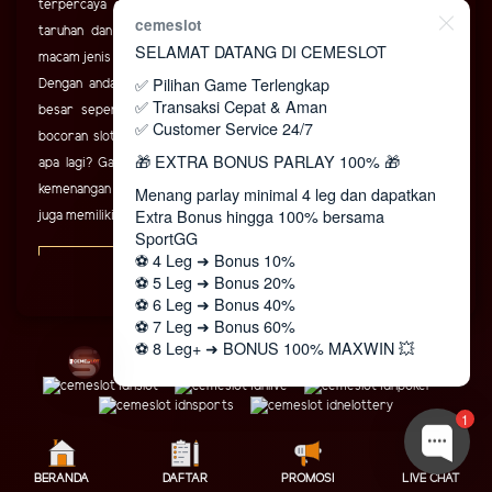
terpercaya di indonesia yang menyediakan berbagai macam jenis
cemeslot
taruhan dan dapat hanya dengan 1 id anda sudah dapat berbagai
SELAMAT DATANG DI CEMESLOT
macam jenis taruhan yang ada di Cemeslot.
✅ Pilihan Game Terlengkap
Dengan anda bermain di Cemeslot akan mendapat keuntungan yang
✅ Transaksi Cepat & Aman
besar seperti persentase RTP Slot yang tinggi, pola gacor dan
✅ Customer Service 24/7
bocoran slot gacor hari ini yang akan update setiap harinya! Tunggu
🎁 EXTRA BONUS PARLAY 100% 🎁
apa lagi? Gabung sekarang bersama Cemeslot dan rasakan sensasi
kemenangan yang hanya anda bisa dapatkan di Cemeslot yang mana
Menang parlay minimal 4 leg dan dapatkan
Extra Bonus hingga 100% bersama
juga memiliki tampilan dan fitur yang sudah mutakhir!
SportGG
⚽️ 4 Leg ➜ Bonus 10%
Read More...
⚽️ 5 Leg ➜ Bonus 20%
⚽️ 6 Leg ➜ Bonus 40%
⚽️ 7 Leg ➜ Bonus 60%
⚽️ 8 Leg+ ➜ BONUS 100% MAXWIN 💥
Exclusive Partners
✅ Min bet Rp70K
✅ Odds min 1.7 / leg
1
✅ Bonus hingga Rp 27 juta / hari
Semakin banyak leg tembus, semakin besar
Bonusnya 🚀
BERANDA
DAFTAR
PROMOSI
LIVE CHAT