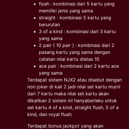
flush : kombinasi dari 5 kartu yang
memiliki jenis yang sama
straight : kombinasi 5 kartu yang
berurutan
3 of a kind : kombinasi dari 3 kartu
yang sama
2 pair ( 10 pair ) : kombinasi dari 2
pasang kartu yang sama dengan
catatan nilai kartu diatas 10
ace pair : kombinasi dari 2 kartu ace
yang sama
Terdapat sistem NJX2 atau disebut dengan
non joker di kali 2 jadi nilai set kartu murni
dari 7 kartu maka nilai set kartu akan
dikalikan 2 sistem ini hanyaberlaku untuk
set kartu 4 of a kind, straight flush, 5 of a
kind, dan royal flush.
Terdapat bonus jackpot yang akan