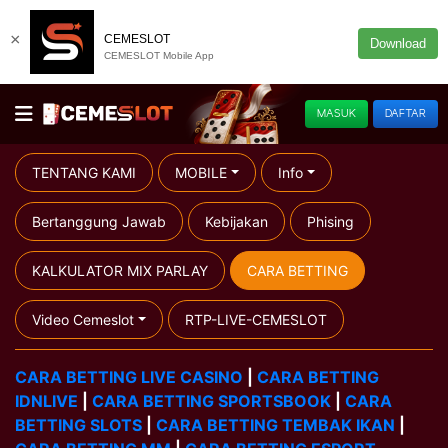
×
CEMESLOT
Download
CEMESLOT Mobile App
MASUK
DAFTAR
TENTANG KAMI
MOBILE
Info
Bertanggung Jawab
Kebijakan
Phising
KALKULATOR MIX PARLAY
CARA BETTING
Video Cemeslot
RTP-LIVE-CEMESLOT
CARA BETTING LIVE CASINO
|
CARA BETTING
IDNLIVE
|
CARA BETTING SPORTSBOOK
|
CARA
BETTING SLOTS
|
CARA BETTING TEMBAK IKAN
|