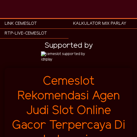
LINK CEMESLOT
KALKULATOR MIX PARLAY
RTP-LIVE-CEMESLOT
Supported by
Cemeslot
Rekomendasi Agen
Judi Slot Online
Gacor Terpercaya Di